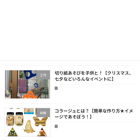
べて
段ボールで手作りコマづくり。５分でで
工作
きる！よく回る！
切り紙あそびを子供と！【クリスマス、
工作
七夕などいろんなイベントに】
コラージュとは？【簡単な作り方★イメ
絵画
ージであそぼう！】