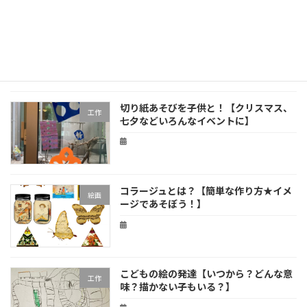
段ボールで手作りコマづくり。５分でで
工作
きる！よく回る！
切り紙あそびを子供と！【クリスマス、
工作
七夕などいろんなイベントに】
コラージュとは？【簡単な作り方★イメ
絵画
ージであそぼう！】
こどもの絵の発達【いつから？どんな意
工作
味？描かない子もいる？】